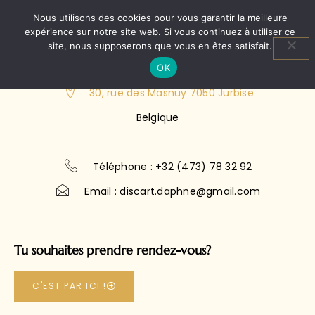
Nous utilisons des cookies pour vous garantir la meilleure
expérience sur notre site web. Si vous continuez à utiliser ce
site, nous supposerons que vous en êtes satisfait.
OK
30, rue des Masnuy 7050 Jurbise
Belgique
Téléphone : +32 (473) 78 32 92
Email : discart.daphne@gmail.com
Tu souhaites prendre rendez-vous?
C'EST PAR ICI !