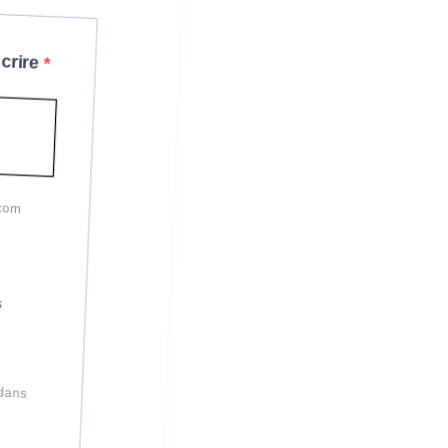
ire
m
ans