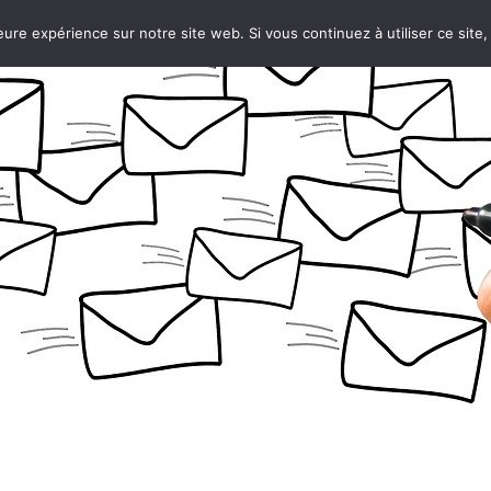
eure expérience sur notre site web. Si vous continuez à utiliser ce sit