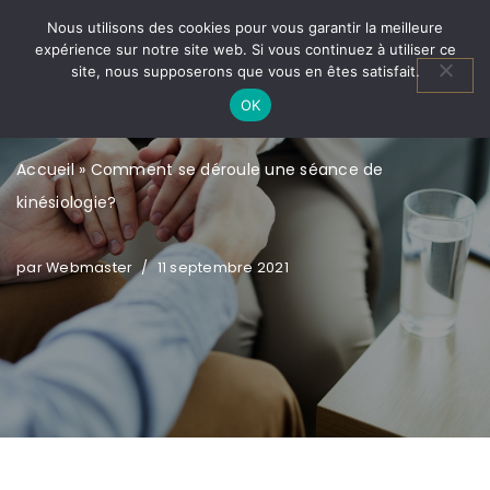
Nous utilisons des cookies pour vous garantir la meilleure
expérience sur notre site web. Si vous continuez à utiliser ce
Aller
site, nous supposerons que vous en êtes satisfait.
au
OK
contenu
Accueil
»
Comment se déroule une séance de
kinésiologie?
par
Webmaster
11 septembre 2021