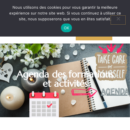
N’hésite pas à me contacter au
+32 (473) 78 32 92
pour toutes demandes
Nous utilisons des cookies pour vous garantir la meilleure
d’information
expérience sur notre site web. Si vous continuez à utiliser ce
Aller
site, nous supposerons que vous en êtes satisfait.
au
OK
AGENDA
contenu
ACTIVITÉS
Agenda des formations
et activités