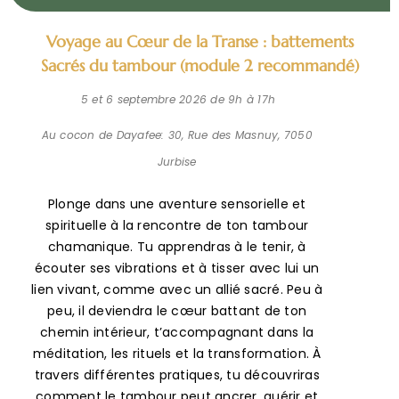
Voyage au Cœur de la Transe : battements
Sacrés du tambour (module 2 recommandé)
5 et 6 septembre 2026 de 9h à 17h
Au cocon de Dayafee: 30, Rue des Masnuy, 7050
Jurbise
Plonge dans une aventure sensorielle et
spirituelle à la rencontre de ton tambour
chamanique. Tu apprendras à le tenir, à
écouter ses vibrations et à tisser avec lui un
lien vivant, comme avec un allié sacré. Peu à
peu, il deviendra le cœur battant de ton
chemin intérieur, t’accompagnant dans la
méditation, les rituels et la transformation. À
travers différentes pratiques, tu découvriras
comment le tambour peut ancrer, guérir et
ouvrir les portes du monde invisible. Guidé·e