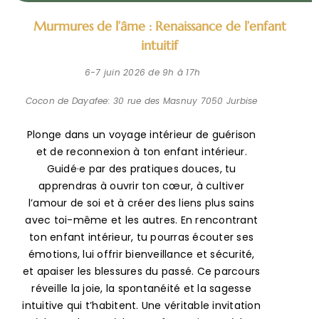
Murmures de l’âme : Renaissance de l’enfant
intuitif
6-7 juin 2026 de 9h à 17h
Cocon de Dayafee: 30 rue des Masnuy 7050 Jurbise
Plonge dans un voyage intérieur de guérison
et de reconnexion à ton enfant intérieur.
Guidé·e par des pratiques douces, tu
apprendras à ouvrir ton cœur, à cultiver
l’amour de soi et à créer des liens plus sains
avec toi-même et les autres. En rencontrant
ton enfant intérieur, tu pourras écouter ses
émotions, lui offrir bienveillance et sécurité,
et apaiser les blessures du passé. Ce parcours
réveille la joie, la spontanéité et la sagesse
intuitive qui t’habitent. Une véritable invitation
à la tendresse, à la transformation et à la
célébration de ton être profond.