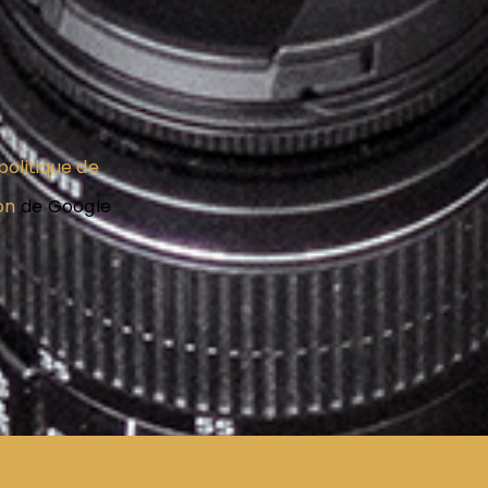
politique de
on
de Google