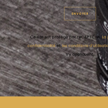
Ce site est protégé par reCAPTCHA.
La 
confidentialité
et
les conditions d’utilisati
s’y appliquent.