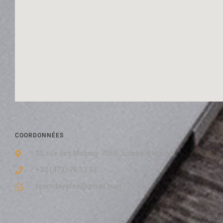
COORDONNÉES
30, rue des Masnuy 7050 Jurbise, Belgique
+32 (473) 78 32 92
teamdayafee@gmail.com