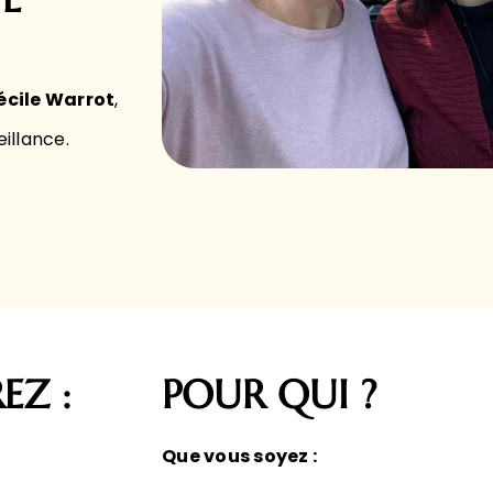
écile Warrot
,
eillance.
EZ :
POUR QUI ?
Que vous soyez :