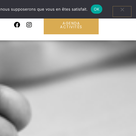
e, nous supposerons que vous en êtes satisfait.
OK
AGENDA
ACTIVITÉS