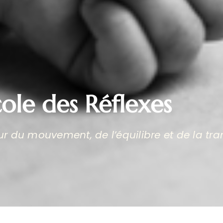
cole des Réflexes
 du mouvement, de l’équilibre et de la tr