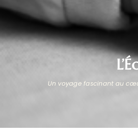
L’É
Un voyage fascinant au cœur