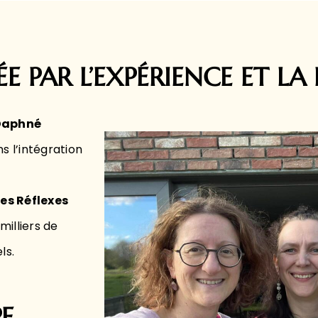
 PAR L’EXPÉRIENCE ET LA 
Daphné
s l’intégration
es Réflexes
milliers de
ls.
PE