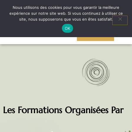
N’hésite pas à me contacter au
+32 (473) 78 32 92
pour toutes demandes
Nous utilisons des cookies pour vous garantir la meilleure
d’information
expérience sur notre site web. Si vous continuez à utiliser ce
Aller
site, nous supposerons que vous en êtes satisfait.
au
OK
AGENDA
contenu
ACTIVITÉS
Les Formations Organisées Par