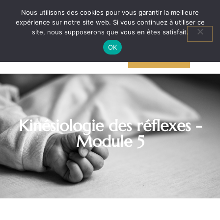
N’hésite pas à me contacter au
+32 (473) 78 32 92
pour toutes demandes
Nous utilisons des cookies pour vous garantir la meilleure
d’information
expérience sur notre site web. Si vous continuez à utiliser ce
Aller
site, nous supposerons que vous en êtes satisfait.
au
OK
AGENDA
contenu
ACTIVITÉS
Kinésiologie des réflexes -
Module 5