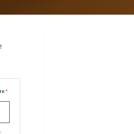
e
ire
m