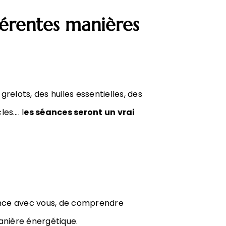
érentes manières
elots, des huiles essentielles, des
es…. l
es séances seront un vrai
ance avec vous, de comprendre
anière énergétique.​